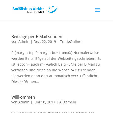
Beiträge per E-Mail senden
von
Admin
|
Dez. 22, 2019
|
TradeOnline
P {margin-top:0;margin-bo= ttom:0;} Normalerweise
werden Beitr=E4ge auf der Webseite geschrieben. Es
ist jedoch= auch m=F6glich Beitr=E4ge per E-Mail zu
verfassen und diese an die Webseit= e zu senden.
Sie werden dann dort automatisch ver=F6ffentlicht.
Dies k=F6nnen...
Willkommen
von
Admin
|
Juni 10, 2017
|
Allgemein